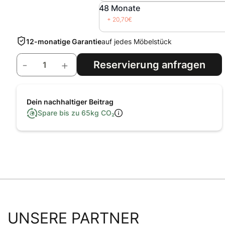
48 Monate
+ 20,70€
12-monatige Garantie
auf jedes Möbelstück
-
+
Dein nachhaltiger Beitrag
Spare bis zu
65
kg CO₂
UNSERE PARTNER