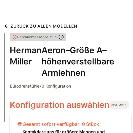
ZURÜCK ZU ALLEN MODELLEN
Gebrauchtes Möbelstück
Herman
Aeron–Größe A–
Miller
höhenverstellbare
Armlehnen
Bürodrehstühle
•
0
Konfiguration
Konfiguration auswählen
exkl. MwSt.
Gesamt sofort verfügbar:
0
Stück
Kontaktiere uns für größere Mengen und