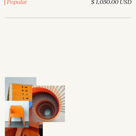
Popular
$ 1,050.00 USD
AETHERIAL ESSENCE
@HELLO.SONO